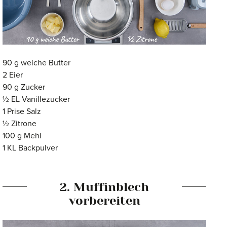
90 g weiche Butter
2 Eier
90 g Zucker
½ EL Vanillezucker
1 Prise Salz
½ Zitrone
100 g Mehl
1 KL Backpulver
2. Muffinblech
vorbereiten