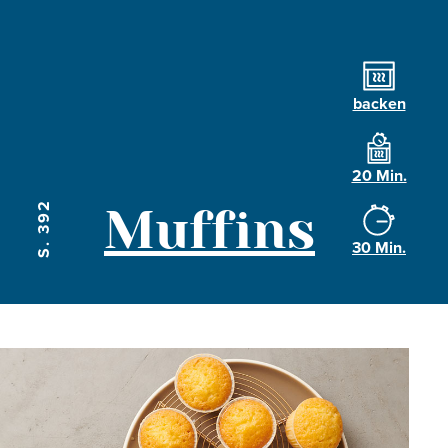
backen
20 Min.
S. 392
Muffins
30 Min.