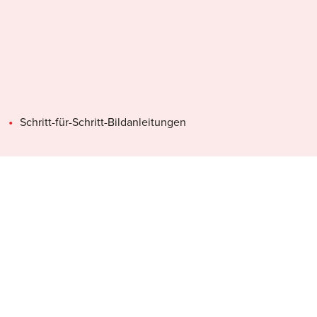
Schritt-für-Schritt-Bildanleitungen
Spannendes Küchenwissen
Küchenlabor: Auf diesen Seiten entdeckst du zum
Beispiel, was in Kartoffeln steckt.
derkleinetiptopf.ch
als Ergänzung zum Kochbuch