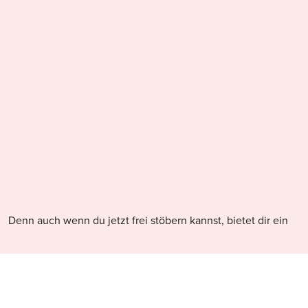
Denn auch wenn du jetzt frei stöbern kannst, bietet dir ein
Account weiterhin viele Vorteile – und bald sogar noch
mehr:
Zugang zur Erstellung einer Favoritenliste
Möglichkeit, eigene Einkaufslisten zu erstellen