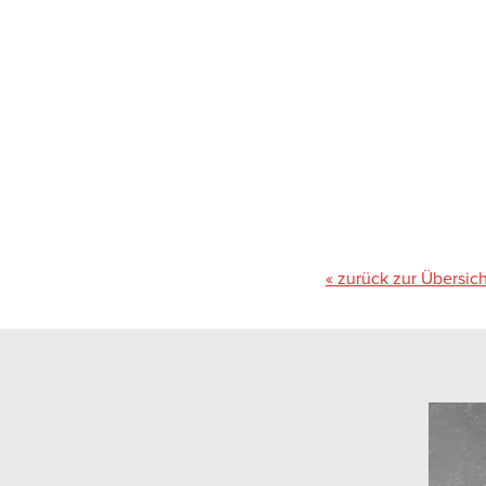
« zurück zur Übersich
Gipfeli sind ein all
Tiptopf findest du vi
Schinkengipfeli
Gemüsegipfeli