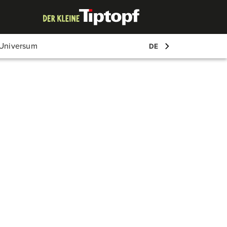
Mein Account
-Universum
DE
Log-in