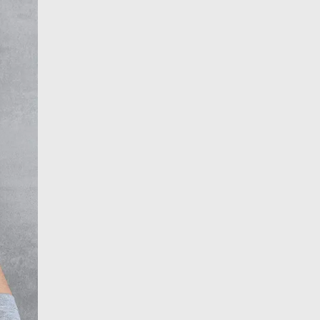
isschen Geschick
 paar Stücken sollte