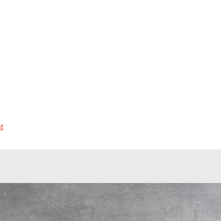
t
seits beliebtes Aperogebäck und kommen in den verschiedensten 
er verschiedene Varianten von Gipfeli, die du deinen Gästen auft