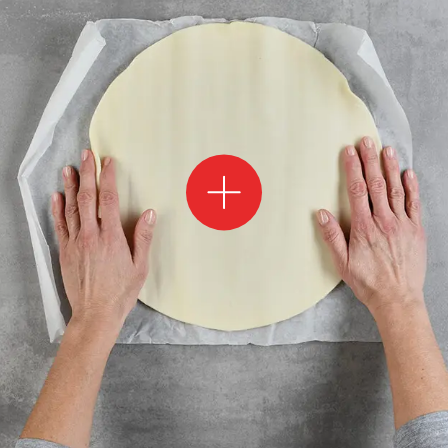
feli
i ist eigentlich keine komplizierte Angelegenheit. Es ist ein b
lung so einzurollen, dass sie beim
Backen
nicht ausläuft. Nach ein
m mehr sein.