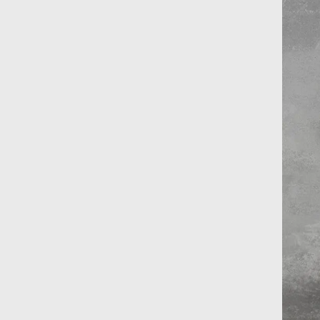
Käse-Zucchetti-Gip
Sesam-Tofu-Gipfeli
Das Formen der Gipfel
erforderlich, die Fül
das aber kein Proble