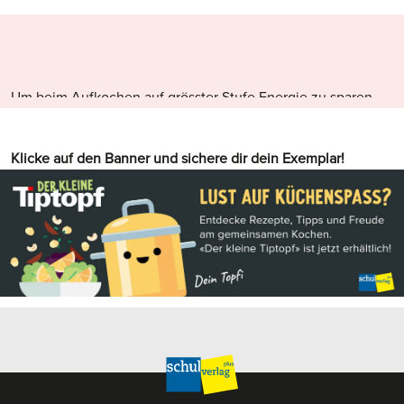
Pfanne bis zur Hälfte mit Wasser füllen
Pfanne auf die Herdplatte stellen, mit Deckel zudecken
Um beim Aufkochen auf grösster Stufe Energie zu sparen,
Wasser auf grösster Stufe aufkochen
wird die Pfanne mit einem Deckel zugedeckt.
Klicke auf den Banner und sichere dir dein Exemplar!
Deckel entfernen
Angegebene Menge an Salz beigeben
Teigwaren beigeben
Auf grosse Stufe zurückschalten
Teigwaren garen, von Zeit zu Zeit umrühren
Teigwaren nach der Garprobe in ein Löcherbecken