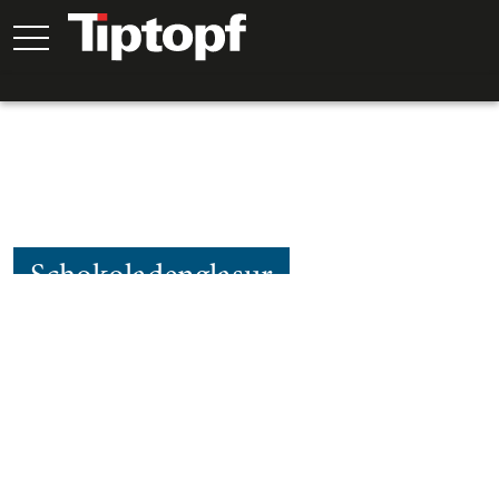
Schokoladenglasur
15
Min.
15
Min.