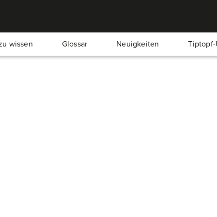
zu wissen
Glossar
Neuigkeiten
Tiptopf