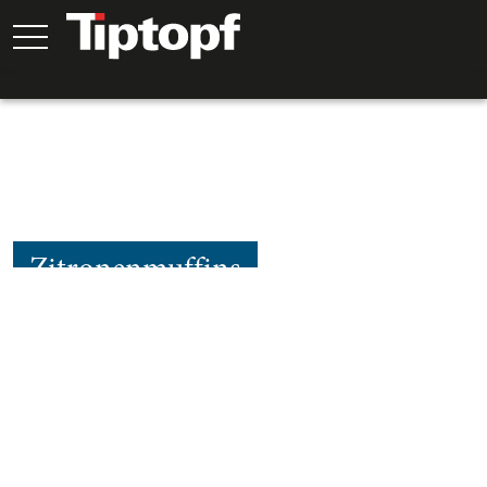
Zitronenmuffins
50
Min.
30
Min.
20
Min.