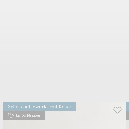
2
.
Schritt
90 g
weiche Butter
in
Schüssel
geben
mit
Handrührgerät
rühren, bis sich Spitzchen bilden
Schokoladenwürfel mit Kokos
bis 65 Minuten