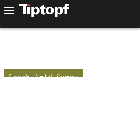
Lauch-Apfel-Suppe
50
Min.
30
Min.
20
Min.