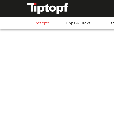
Rezepte
Tipps & Tricks
Gut 
Kürbisrisotto
30
Min.
15
Min.
15
Min.