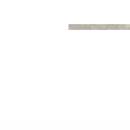
(
3
)