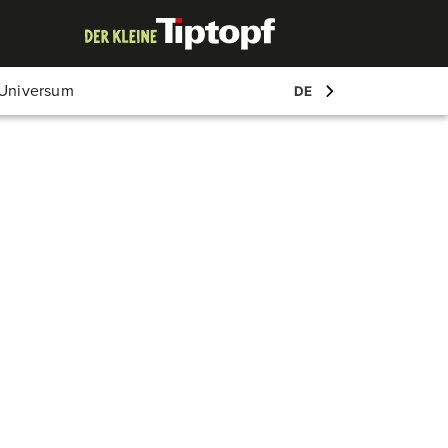
Mein Account
-Universum
DE
Log-in