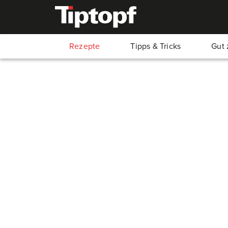
Rezepte
Tipps & Tricks
Gut 
Vanilleplunder
60
Min.
45
Min.
15
Min.