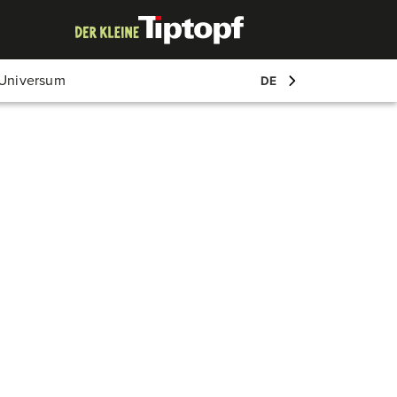
Mein Account
-Universum
DE
Log-in