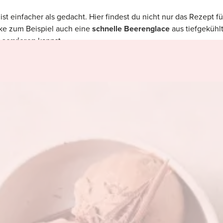
st einfacher als gedacht. Hier findest du nicht nur das Rezept fü
e zum Beispiel auch eine
schnelle Beerenglace
aus tiefgekühl
t servieren
kannst.
ner
Lebkuchenglace,
die du im Winter auftischen und bei der du
rauchen kannst?
cesammlung
rein, und lass dich inspirieren: