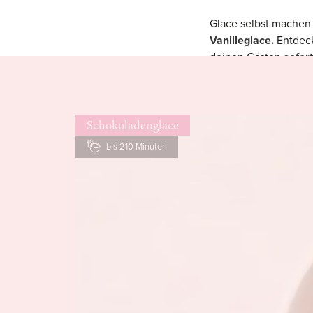
Glace selbst machen i
Vanilleglace.
Entdeck
deinen Gästen
sofor
Oder wie wärs mit ei
Lebkuchenreste
aufb
Schau in unsere
Gla
Schokoladenglace
bis 210 Minuten