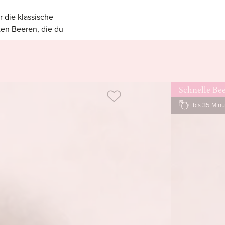
r die klassische
ten Beeren, die du
 sogar noch deine
Schnelle Be
bis 35 Min