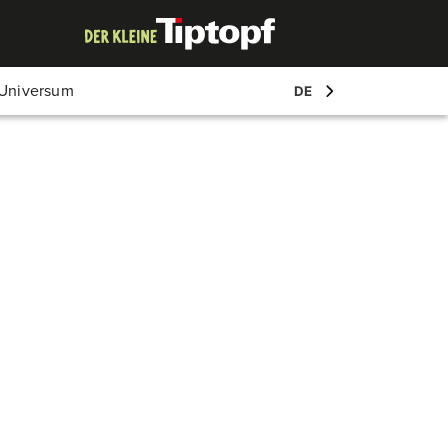
Mein Account
-Universum
DE
Log-in