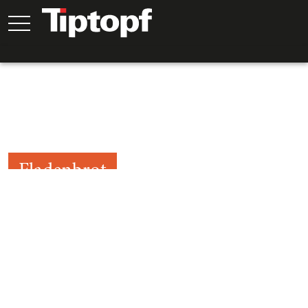
Fladenbrot
30
Min.
30
Min.