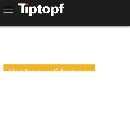
Mediterrane Tofupfanne
45
Min.
30
Min.
15
Min.