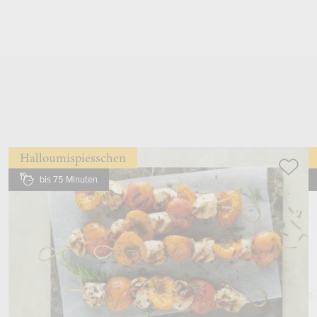
mit
Knoblauchpresse
dazupressen, mit
Schwingbesen
verrühren
Halloumispiesschen
bis 75 Minuten