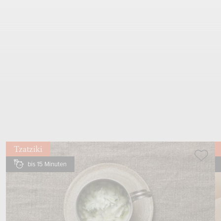
2
.
Schritt
1
Knoblauchzehe
mit
Knoblauchpresse
dazupressen
mit
Löffel
mischen, beiseitestellen
Tzatziki
bis 15 Minuten